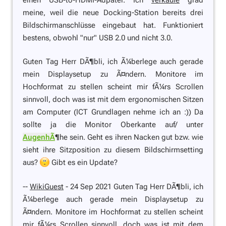
meine, weil die neue Docking-Station bereits drei
Bildschirmanschlüsse eingebaut hat. Funktioniert
bestens, obwohl "nur" USB 2.0 und nicht 3.0.
Guten Tag Herr DÃ¶bli, ich Ã¼berlege auch gerade
mein Displaysetup zu Ã¤ndern. Monitore im
Hochformat zu stellen scheint mir fÃ¼rs Scrollen
sinnvoll, doch was ist mit dem ergonomischen Sitzen
am Computer (ICT Grundlagen nehme ich an :)) Da
sollte ja die Monitor Oberkante auf/ unter
AugenhÃ
¶he sein. Geht es ihren Nacken gut bzw. wie
sieht ihre Sitzposition zu diesem Bildschirmsetting
aus?
Gibt es ein Update?
--
WikiGuest
- 24 Sep 2021 Guten Tag Herr DÃ¶bli, ich
Ã¼berlege auch gerade mein Displaysetup zu
Ã¤ndern. Monitore im Hochformat zu stellen scheint
mir fÃ¼rs Scrollen sinnvoll, doch was ist mit dem