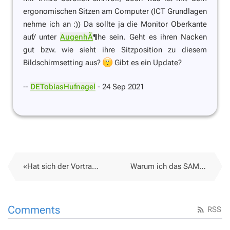
ergonomischen Sitzen am Computer (ICT Grundlagen
nehme ich an :)) Da sollte ja die Monitor Oberkante
auf/ unter
AugenhÃ
¶he sein. Geht es ihren Nacken
gut bzw. wie sieht ihre Sitzposition zu diesem
Bildschirmsetting aus?
Gibt es ein Update?
--
DETobiasHufnagel
- 24 Sep 2021
«Hat sich der Vortrag im letzten halben Jahrzehnt verändert?» - Flipped Vortrag
Warum ich das SAMR-Modell nicht nur doof finde
Comments
RSS