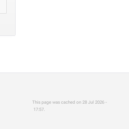
This page was cached on 28 Jul 2026 -
17:57.