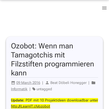
Ozobot: Wenn man
Tamagotchis mit
Filzstiften programmieren
kann
09 March 2016
|
Beat Döbeli Honegger
|
Informatik
|
untagged
Update:
PDF mit 10 Projektideen downloadbar unter
http://iLearnIT.ch/ozobot