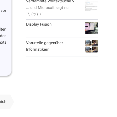
Verdammte Volltextsuche VII
... und Microsoft sagt nur
 vor
¯\_(ツ)_/¯
Display Fusion
lten
 des
hots
Vorurteile gegenüber
Informatikern
mich