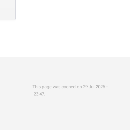
This page was cached on 29 Jul 2026 -
23:47.