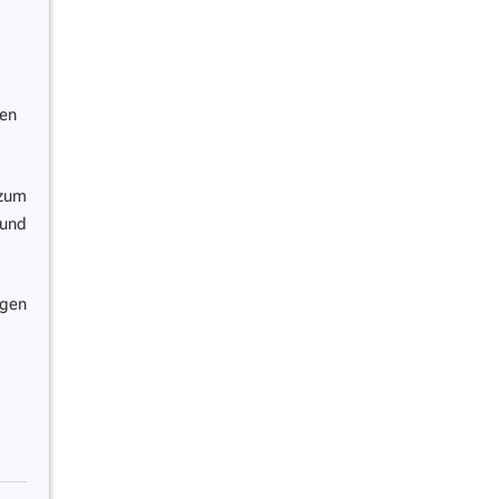
ten
 zum
 und
gen