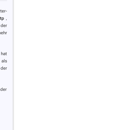
ter-
tp
,
der
mehr
 hat
 als
 der
 der