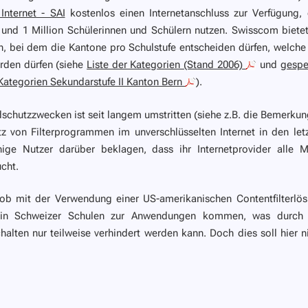
Internet - SAI
kostenlos einen Internetanschluss zur Verfügung,
und 1 Million Schülerinnen und Schülern nutzen. Swisscom bietet
an, bei dem die Kantone pro Schulstufe entscheiden dürfen, welche
rden dürfen (siehe
Liste der Kategorien (Stand 2006)
und
gespe
Kategorien Sekundarstufe II Kanton Bern
).
dschutzzwecken ist seit langem umstritten (siehe z.B. die Bemerku
tz von Filterprogrammen im unverschlüsselten Internet in den let
ige Nutzer darüber beklagen, dass ihr Internetprovider alle M
ucht.
 ob mit der Verwendung einer US-amerikanischen Contentfilterlö
n in Schweizer Schulen zur Anwendungen kommen, was durch 
halten nur teilweise verhindert werden kann. Doch dies soll hier n