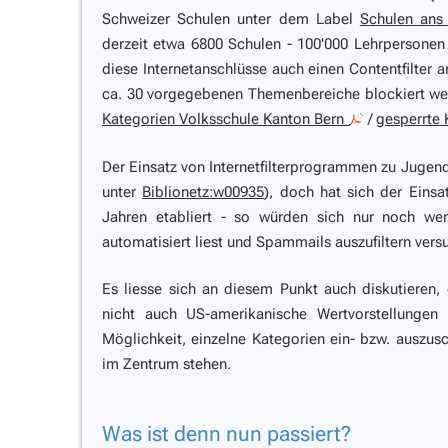
Schweizer Schulen unter dem Label
Schulen ans 
derzeit etwa 6800 Schulen - 100'000 Lehrpersonen 
diese Internetanschlüsse auch einen Contentfilter 
ca. 30 vorgegebenen Themenbereiche blockiert we
Kategorien Volksschule Kanton Bern
/
gesperrte 
Der Einsatz von Internetfilterprogrammen zu Jugen
unter
Biblionetz:w00935
), doch hat sich der Einsa
Jahren etabliert - so würden sich nur noch wen
automatisiert liest und Spammails auszufiltern vers
Es liesse sich an diesem Punkt auch diskutieren,
nicht auch US-amerikanische Wertvorstellunge
Möglichkeit, einzelne Kategorien ein- bzw. auszusc
im Zentrum stehen.
Was ist denn nun passiert?