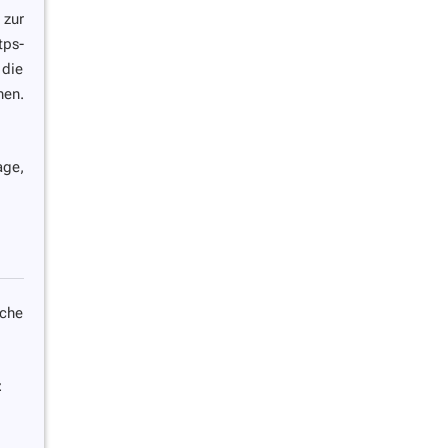
zur
ps-
 die
nen.
age,
sche
z