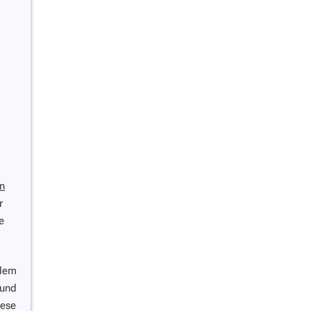
n
r
e
llem
 und
iese