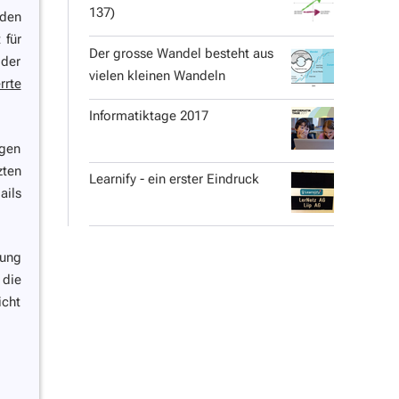
137)
 den
 für
Der grosse Wandel besteht aus
 der
vielen kleinen Wandeln
rrte
Informatiktage 2017
ngen
zten
Learnify - ein erster Eindruck
ails
sung
die
icht