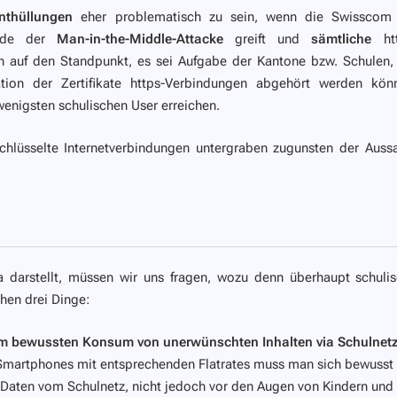
nthüllungen
eher problematisch zu sein, wenn die Swisscom 
thode der
Man-in-the-Middle-Attacke
greift und
sämtliche
htt
h auf den Standpunkt, es sei Aufgabe der Kantone bzw. Schulen,
ation der Zertifikate https-Verbindungen abgehört werden kön
wenigsten schulischen User erreichen.
chlüsselte Internetverbindungen untergraben zugunsten der Auss
 darstellt, müssen wir uns fragen, wozu denn überhaupt schuli
chen drei Dinge:
dem bewussten Konsum von unerwünschten Inhalten via Schulnet
 Smartphones mit entsprechenden Flatrates muss man sich bewusst
 Daten vom Schulnetz, nicht jedoch vor den Augen von Kindern und