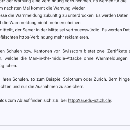
otz
der Warnung eine Verbindung vorzunehmen. Es werden für die
eim nächsten Mal kommt die Warnung wieder.
dresse die Warnmeldung zukünftig zu unterdrücken. Es werden Daten
rd die Warnmeldung nicht mehr erscheinen.
 mitteilt, der Server in der Mitte sei vertrauenswürdig. Es werden Da
fälschten https-Verbindung mehr reklamieren.
en Schulen bzw. Kantonen vor. Swisscom bietet zwei Zertifikate
an, welche die Man-in-the-middle-Attacke ohne Warnmeldungen
öglichen.
 ihren Schulen, so zum Beispiel
Solothurn
oder
Zürich
.
Bern
hinge
erzichten und nur die Ausnahmen zu speichern.
fos zum Ablauf finden sich z.B. bei
http://sai.edu-ict.zh.ch/
.