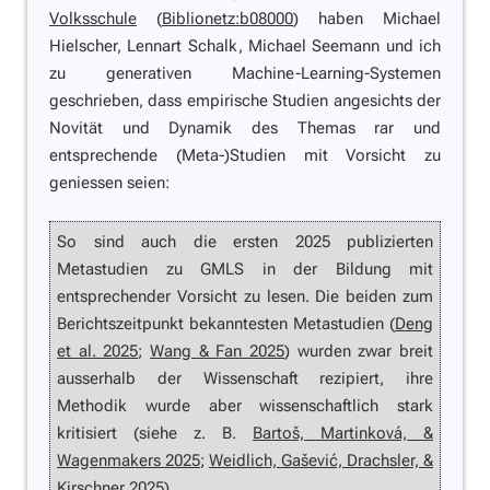
Volksschule
(
Biblionetz:b08000
) haben Michael
Hielscher, Lennart Schalk, Michael Seemann und ich
zu generativen Machine-Learning-Systemen
geschrieben, dass empirische Studien angesichts der
Novität und Dynamik des Themas rar und
entsprechende (Meta-)Studien mit Vorsicht zu
geniessen seien:
So sind auch die ersten 2025 publizierten
Metastudien zu GMLS in der Bildung mit
entsprechender Vorsicht zu lesen. Die beiden zum
Berichtszeitpunkt bekanntesten Metastudien (
Deng
et al. 2025
;
Wang & Fan 2025
) wurden zwar breit
ausserhalb der Wissenschaft rezipiert, ihre
Methodik wurde aber wissenschaftlich stark
kritisiert (siehe z. B.
Bartoš, Martinková, &
Wagenmakers 2025
;
Weidlich, Gašević, Drachsler, &
Kirschner 2025
).