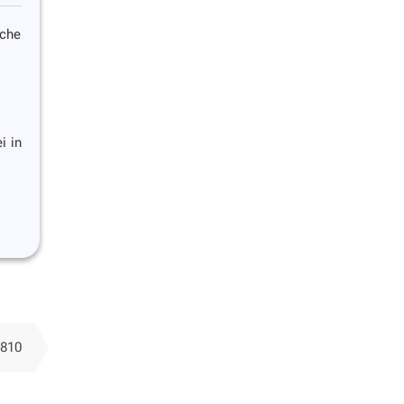
che
i in
 810