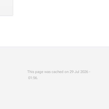
This page was cached on 29 Jul 2026 -
01:56.