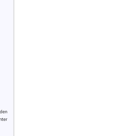
den
nter