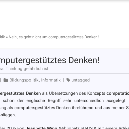
tik
»
Nein, es geht nicht um computergestütztes Denken!
omputergestütztes Denken!
l Thinking gefährlich ist
|
Bildungspolitik
,
Informatik
|
untagged
ergestütztes Denken
als Übersetzungen des Konzepts
computatio
 schon der englische Begriff sehr unterschiedlich ausgelegt
zung als
computersgestütztes Denken
ihreführend und aus meiner S
Anliegen.
, der 2006 von
Jeannette Wing
(
Biblionetz:p09720
) mit einem
Artike