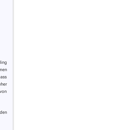
ding
emen
dass
her
 von
den