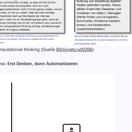
mputational thinking (Quelle
Biblionetz:w02206
)
ess:
Erst Denken, dann Automatisieren
: