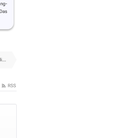
ing-
 Das
z!
RSS