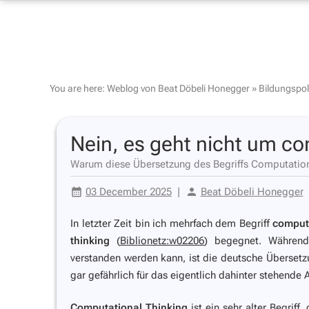
You are here:
Weblog von Beat Döbeli Honegger
»
Bildungspoli
Nein, es geht nicht um c
Warum diese Übersetzung des Begriffs Computationa
03 December 2025
|
Beat Döbeli Honegger
In letzter Zeit bin ich mehrfach dem Begriff
comput
thinking
(
Biblionetz:w02206
) begegnet. Während
verstanden werden kann, ist die deutsche Überset
gar gefährlich für das eigentlich dahinter stehende 
Computational Thinking
ist ein sehr alter Begriff