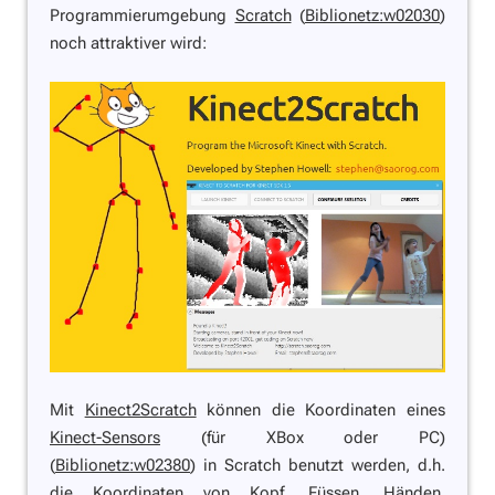
Programmierumgebung
Scratch
(
Biblionetz:w02030
)
noch attraktiver wird:
Mit
Kinect2Scratch
können die Koordinaten eines
Kinect-Sensors
(für XBox oder PC)
(
Biblionetz:w02380
) in Scratch benutzt werden, d.h.
die Koordinaten von Kopf, Füssen, Händen,