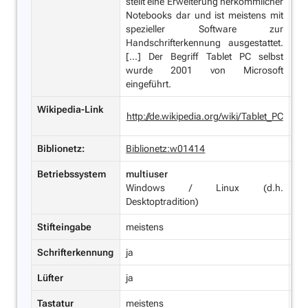
stellt eine Erweiterung herkömmlicher
m
Notebooks dar und ist meistens mit
Be
spezieller Software zur
Nu
Handschrifterkennung ausgestattet.
we
[...] Der Begriff Tablet PC selbst
wurde 2001 von Microsoft
eingeführt.
Wikipedia-Link
htt
http://de.wikipedia.org/wiki/Tablet_PC
Co
Biblionetz:
Biblionetz:w01414
Bi
Betriebssystem
multiuser
si
Windows / Linux (d.h.
Mo
Desktoptradition)
And
Stifteingabe
meistens
sel
Schrifterkennung
ja
ne
Lüfter
ja
ne
Tastatur
meistens
sel