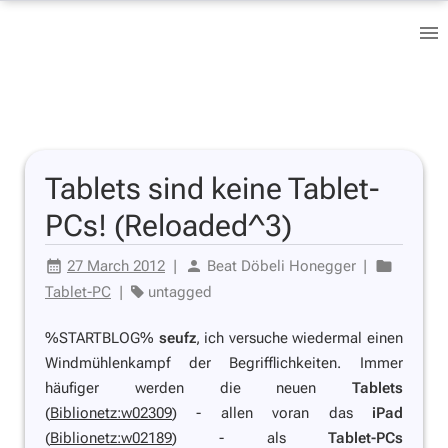
Tablets sind keine Tablet-
PCs! (Reloaded^3)
27 March 2012
|
Beat Döbeli Honegger
|
Tablet-PC
|
untagged
%STARTBLOG%
seufz
, ich versuche wiedermal einen
Windmühlenkampf der Begrifflichkeiten. Immer
häufiger werden die neuen
Tablets
(
Biblionetz:w02309
) - allen voran das
iPad
(
Biblionetz:w02189
) - als
Tablet-PCs