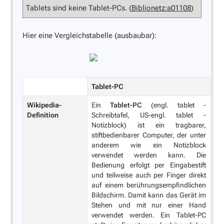
Tablets sind keine Tablet-PCs. (
Biblionetz:a01108
)
Hier eine Vergleichstabelle (ausbaubar):
Tablet-PC
Ta
Wikipedia-
Ein
Tablet-PC
(engl. tablet -
Definition
Schreibtafel, US-engl. tablet -
Notizblock) ist ein tragbarer,
Ei
stiftbedienbarer Computer, der unter
Sc
anderem wie ein Notizblock
No
verwendet werden kann. Die
fl
Bedienung erfolgt per Eingabestift
im
und teilweise auch per Finger direkt
un
auf einem berührungsempfindlichen
od
Bildschirm. Damit kann das Gerät im
we
Stehen und mit nur einer Hand
ba
verwendet werden. Ein Tablet-PC
pr