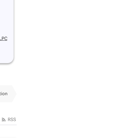
OLPC
tion
RSS