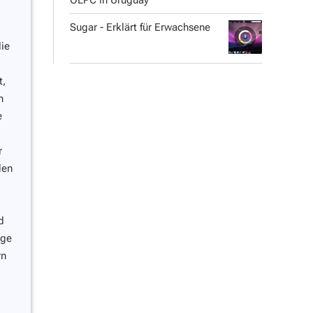
OLPC in Uruguay
Sugar - Erklärt für Erwachsene
die
t,
h
e
r
den
d
nge
rn