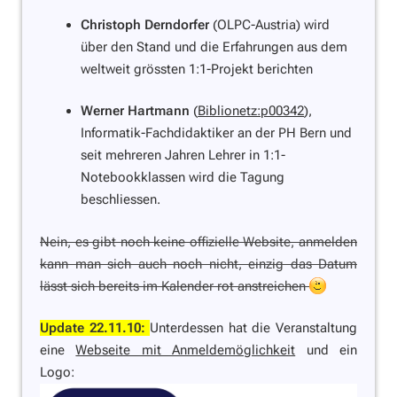
Christoph Derndorfer
(OLPC-Austria) wird
über den Stand und die Erfahrungen aus dem
weltweit grössten 1:1-Projekt berichten
Werner Hartmann
(
Biblionetz:p00342
),
Informatik-Fachdidaktiker an der PH Bern und
seit mehreren Jahren Lehrer in 1:1-
Notebookklassen wird die Tagung
beschliessen.
Nein, es gibt noch keine offizielle Website, anmelden
kann man sich auch noch nicht, einzig das Datum
lässt sich bereits im Kalender rot anstreichen
Update 22.11.10:
Unterdessen hat die Veranstaltung
eine
Webseite mit Anmeldemöglichkeit
und ein
Logo: