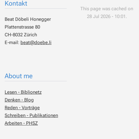
Kontakt
This page was cached on
28 Jul 2026 - 10:01.
Beat Döbeli Honegger
Plattenstrasse 80
CH-8032 Zürich
E-mail:
beat@doebe.li
About me
Lesen - Biblionetz
Denken - Blog
Reden - Vorträge
Schreiben - Publikationen
Arbeiten - PHSZ