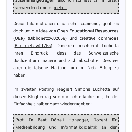
zusammengetragen, also ich schliesslich im Blatt
verwenden konnte.
mehr...
Diese Informationen sind sehr spannend, geht es
doch um die Idee von
Open Educational Ressources
(OER)
(
Biblionetz:w02058
) und
creative commons
(
Biblionetz:w01755
). Daneben beschreibt Luchetta
ihren Eindruck, dass das Schweizerische
Buchzentrum mauere und sich abschotte. Dies sei
aber die falsche Haltung, um im Netz Erfolg zu
haben.
Im
zweiten
Posting reagiert Simone Luchetta auf
diesen Blogbeitrag von mir. Ich erlaube mir, ihn der
Einfachheit halber ganz wiederzugeben:
Prof. Dr Beat Döbeli Honegger, Dozent für
Medienbildung und Informatikdidaktik an der