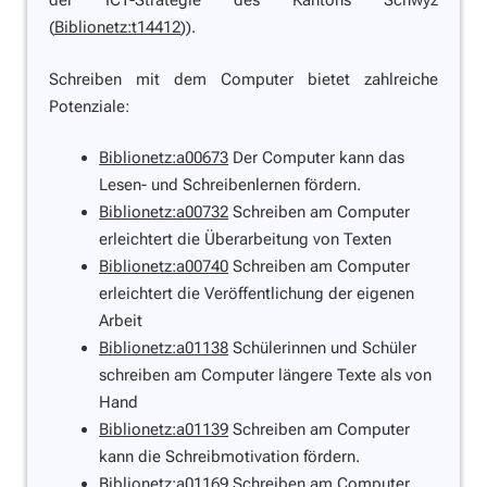
der ICT-Strategie des Kantons Schwyz
(
Biblionetz:t14412
)).
Schreiben mit dem Computer bietet zahlreiche
Potenziale:
Biblionetz:a00673
Der Computer kann das
Lesen- und Schreibenlernen fördern.
Biblionetz:a00732
Schreiben am Computer
erleichtert die Überarbeitung von Texten
Biblionetz:a00740
Schreiben am Computer
erleichtert die Veröffentlichung der eigenen
Arbeit
Biblionetz:a01138
Schülerinnen und Schüler
schreiben am Computer längere Texte als von
Hand
Biblionetz:a01139
Schreiben am Computer
kann die Schreibmotivation fördern.
Biblionetz:a01169
Schreiben am Computer