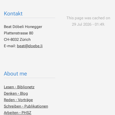
Kontakt
This page was cached on
29 Jul 2026 - 01:49.
Beat Döbeli Honegger
Plattenstrasse 80
CH-8032 Zürich
E-mail:
beat@doebe.li
About me
Lesen - Biblionetz
Denken - Blog
Reden - Vorträge
Schreiben - Publikationen
Arbeiten - PHSZ