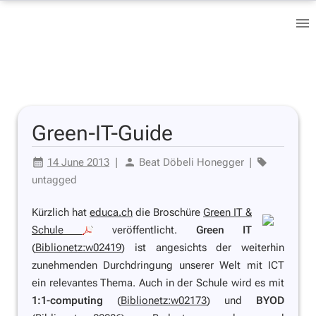
Green-IT-Guide
14 June 2013
|
Beat Döbeli Honegger
|
untagged
Kürzlich hat
educa.ch
die Broschüre
Green IT &
Schule
veröffentlicht.
Green IT
(
Biblionetz:w02419
) ist angesichts der weiterhin
zunehmenden Durchdringung unserer Welt mit ICT
ein relevantes Thema. Auch in der Schule wird es mit
1:1-computing
(
Biblionetz:w02173
) und
BYOD