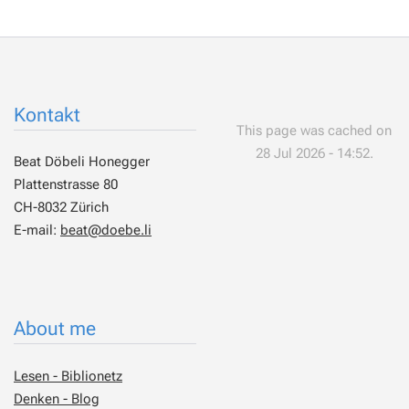
Kontakt
This page was cached on
28 Jul 2026 - 14:52.
Beat Döbeli Honegger
Plattenstrasse 80
CH-8032 Zürich
E-mail:
beat@doebe.li
About me
Lesen - Biblionetz
Denken - Blog