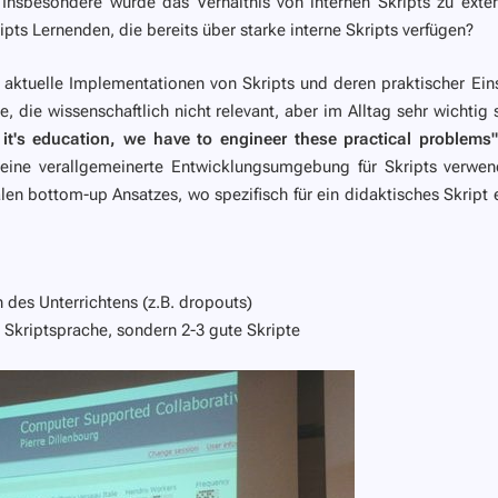
 Insbesondere wurde das Verhältnis von internen Skripts zu exte
ipts Lernenden, die bereits über starke interne Skripts verfügen?
e aktuelle Implementationen von Skripts und deren praktischer Ein
, die wissenschaftlich nicht relevant, aber im Alltag sehr wichtig 
 it's education, we have to engineer these practical problems"
 eine verallgemeinerte Entwicklungsumgebung für Skripts verwe
alen bottom-up Ansatzes, wo spezifisch für ein didaktisches Skript 
des Unterrichtens (z.B. dropouts)
 Skriptsprache, sondern 2-3 gute Skripte