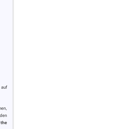
 auf
nen,
den
 the