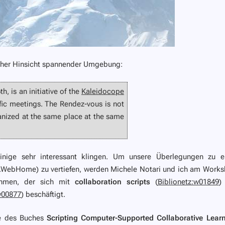
acher Hinsicht spannender Umgebung:
 is an initiative of the
Kaleidocope
ific meetings. The Rendez-vous is not
anized at the same place at the same
nige sehr interessant klingen. Um unsere Überlegungen zu e
PM.WebHome) zu vertiefen, werden Michele Notari und ich am Work
hmen, der sich mit
collaboration scripts
(
Biblionetz:w01849
)
w00877
) beschäftigt.
üre des Buches
Scripting Computer-Supported Collaborative Lear