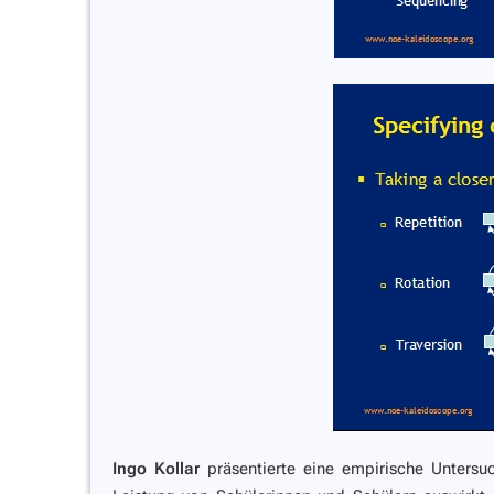
Ingo Kollar
präsentierte eine empirische Untersuc