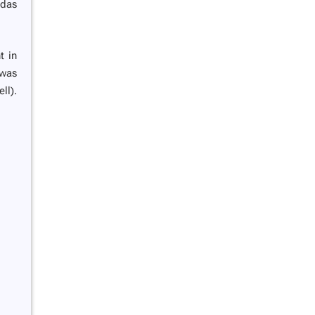
 das
t in
 was
ll).