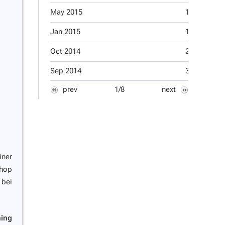
May 2015
1
Jun 2013
Jan 2015
1
Feb 2013
Oct 2014
2
Jan 2013
Sep 2014
3
Dec 2012
prev
1/8
next
iner
shop
 bei
ning