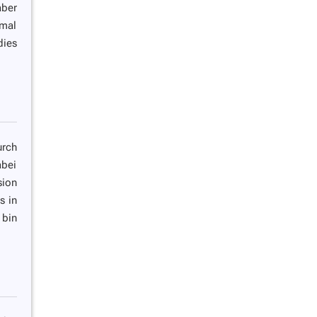
aber
smal
dies
urch
abei
sion
s in
 bin