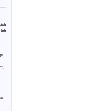
sich
 ich
gs
ht,
en