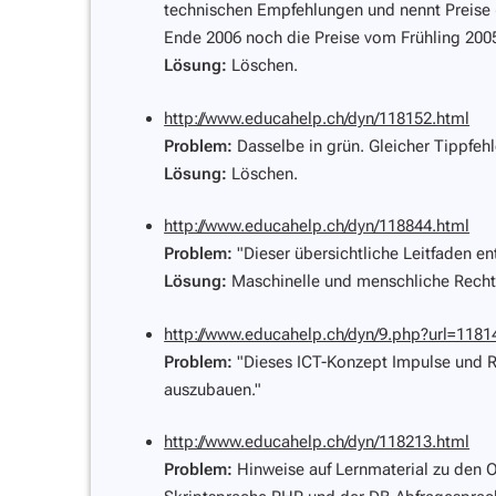
technischen Empfehlungen und nennt Preise (
Ende 2006 noch die Preise vom Frühling 200
Lösung:
Löschen.
http://www.educahelp.ch/dyn/118152.html
Problem:
Dasselbe in grün. Gleicher Tippfeh
Lösung:
Löschen.
http://www.educahelp.ch/dyn/118844.html
Problem:
"Dieser übersichtliche Leitfaden en
Lösung:
Maschinelle und menschliche Rechts
http://www.educahelp.ch/dyn/9.php?url=11
Problem:
"Dieses ICT-Konzept Impulse und R
auszubauen."
http://www.educahelp.ch/dyn/118213.html
Problem:
Hinweise auf Lernmaterial zu den 