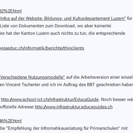
8832%2Ehtml
"Infos auf der Website: Bildungs- und Kulturdepartement Luzern"
für
e Liste von Dokumenten zum Download, wo aber keinerlei
üre hat der Kanton Luzern auch nichts zu tun, die entsprechende
wisseduc.ch/informatik/berichte/thinclients
"Verschiedene Nutzungsmodelle"
auf die Arbeitsversion einer einze
en Vincent Tscherter und ich im Auftrag des BBT geschrieben habe
.
t
http://www.school-ict.ch/Infrastruktur/EducaGuide
. Noch besser wä
offizielle Adresse
http://www.infrastruktur.educaguides.ch
8146%2Ehtml
die "Empfehlung der Infromatikausrüstung für Primarschulen" mit