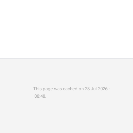
This page was cached on 28 Jul 2026 -
08:48.